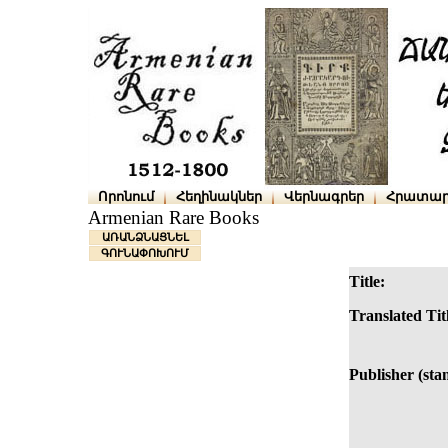
Որոնում
Հեղինակներ
Վերնագրեր
Հրատար
Armenian Rare Books
ԱՌԱՆՁՆԱՑՆԵԼ
ԳՈՒՆԱՓՈԽՈՒՄ
Title:
Translated Tit
Publisher (sta