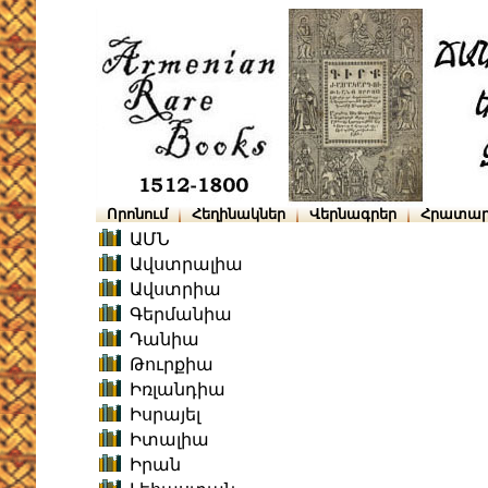
Որոնում
Հեղինակներ
Վերնագրեր
Հրատար
ԱՄՆ
Ավստրալիա
Ավստրիա
Գերմանիա
Դանիա
Թուրքիա
Իռլանդիա
Իսրայել
Իտալիա
Իրան