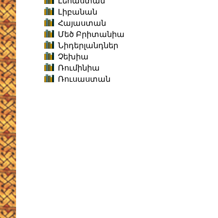
Լեհաստան
Լիբանան
Հայաստան
Մեծ Բրիտանիա
Նիդերլանդներ
Չեխիա
Ռումինիա
Ռուսաստան