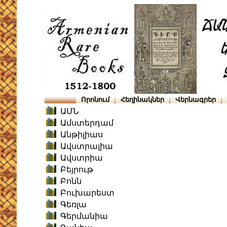
Որոնում
Հեղինակներ
Վերնագրեր
ԱՄՆ
Ամստերդամ
Անթիլիաս
Ավստրալիա
Ավստրիա
Բեյրութ
Բոնն
Բուխարեստ
Գեռլա
Գերմանիա