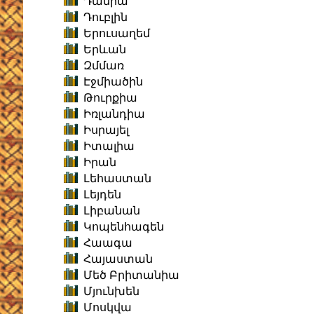
Դանիա
Դուբլին
Երուսաղեմ
Երևան
Զմմառ
Էջմիածին
Թուրքիա
Իռլանդիա
Իսրայել
Իտալիա
Իրան
Լեհաստան
Լեյդեն
Լիբանան
Կոպենհագեն
Հաագա
Հայաստան
Մեծ Բրիտանիա
Մյունխեն
Մոսկվա