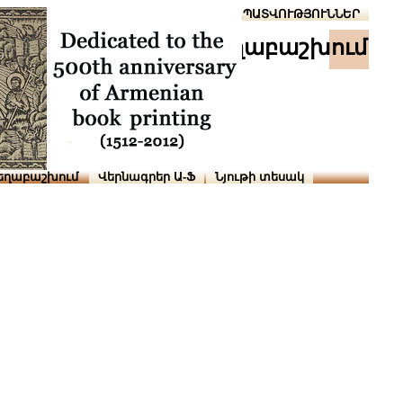
Տուն
Օգնություն
ՆԱԽԱՊԱՏՎՈՒԹՅՈՒՆՆԵՐ
աշխ․ տեղաբաշխում
եղաբաշխում
Վերնագրեր Ա-Ֆ
Նյութի տեսակ