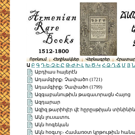
Որոնում
Հեղինակներ
Վերնագրեր
Հրատար
Ա
Բ
Գ
Դ-Ե-Զ-Է-Ը
Թ-Ժ-Ի-Լ
Խ-Ծ-Կ
Հ-Ձ-Ղ-Ճ
Մ
Յ
Ն
Աբդիաս հայերէն
Ադամգիրք։ Չափածո (1721)
Ադամգիրք։ Չափածո (1799)
Ազգաբանութիւն թագաւորացն Հայոց
Ազդարար
Ազիզ թարիհլէր վէ հըրըսթիյան տինին
Ակն լուսատու
Ակն հոգեկան
Ակն հօգւոյ:- Համառօտ կրթութիւն հան