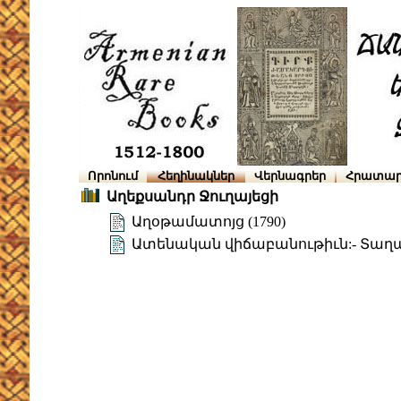
Որոնում
Հեղինակներ
Վերնագրեր
Հրատար
Աղեքսանդր Ջուղայեցի
Աղօթամատոյց (1790)
Ատենական վիճաբանութիւն:- Տաղ