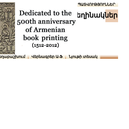
Տուն
Օգնություն
ՆԱԽԱՊԱՏՎՈՒԹՅՈՒՆՆԵՐ
հեղինակներ
եղաբաշխում
Վերնագրեր Ա-Ֆ
Նյութի տեսակ