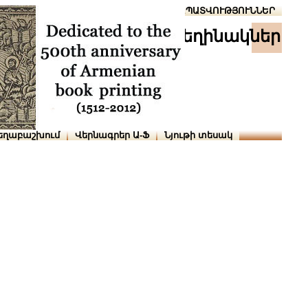
Տուն
Օգնություն
ՆԱԽԱՊԱՏՎՈՒԹՅՈՒՆՆԵՐ
հեղինակներ
եղաբաշխում
Վերնագրեր Ա-Ֆ
Նյութի տեսակ