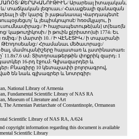
ԱՄԱՌՕՏ/ ՔԵՐԱԿԱՆՈՒԹԻՒՆ/ Արարեալ իտալական,
 և/ տաճկական լեզուաւ։/ Հաւաքեալի զանազան
 եդեալ ի մի/ կարգ՝ ի յաթանասայ Վարդապետէ
ուպօլսեցւոյ՝ և յեպիսկոպոսէ/ հռօմկլայու, ի
 ուսումնասիրաց։/ Ի հայրապետութե[ան] տ[եառ]ն
ց/ կաթուղիկոսի։/ ի թուին ք[րիստո]սի 1774։ Եւ
ց ռմիգ։/ ի մարտի 10. / Ի ՎԷՆԷՏԻԿ./ ի տպարանի
 Թէոդոսեանց:/ Հրամանաւ մեծաւորաց։/
ւթածալ, մամուլանիշերը հայատառ և լատինատառ։
՝ 11.8x7.6 սմ։ Տիտղոսաթերթին փոքրիկ զարդ։ 1
ատկեր 16-րդ էջում։ Գլխազարդեր և
եր։ Բնագիրը 10 կետաչափի բոլորագրով,
ած են նաև գլխագրեր և նոտրգիր։
an, National Library of Armenia
an, Fundamental Scientific Library of NAS RA
an, Museum of Literature and Art
ul, The Armenian Patriarchate of Constantinople, Ormanean
tal Scientific Library of NAS RA, A/624
d copyright information regarding this document is available
ental Scientific Library