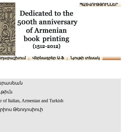
Տուն
Օգնություն
ՆԱԽԱՊԱՏՎՈՒԹՅՈՒՆՆԵՐ
եղաբաշխում
Վերնագրեր Ա-Ֆ
Նյութի տեսակ
երասեան
թիւն
 of Italian, Armenian and Turkish
րիոս Թեոդոսիուի