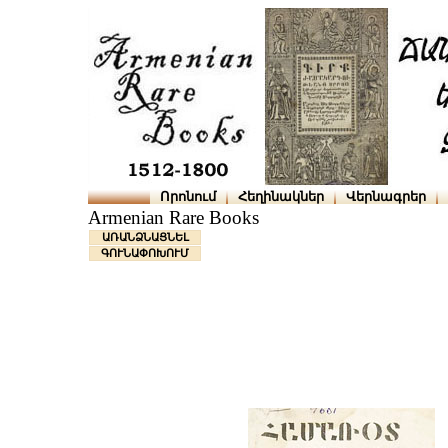
Որոնում
Հեղինակներ
Վերնագրեր
Armenian Rare Books
ԱՌԱՆՁՆԱՑՆԵԼ
ԳՈՒՆԱՓՈԽՈՒՄ