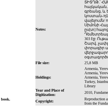
ՏԻՏՂԹ.՝ Հ
հայկական,
գրեանց, և
կոստան-/դն
վայելումն/
Սիմոնի Հայո
Notes:
ըս[տ] հայո
Դեմետրեայ
303 էջ: Ո
Շարվ. չափը
փորագիր պ
վերջազարդ
օգտագործվ
File size:
25,8 MB
Armenia, Yerev
Armenia, Yerev
Holdings:
Armenia, Yerev
Turkey, Istanb
Library
Year and Place of
2010, Fundamen
Digitization:
Reproduction an
e book.
Copyright:
from the Fundam