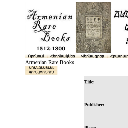
Որոնում
Հեղինակներ
Վերնագրեր
Հրատար
Armenian Rare Books
ԱՌԱՆՁՆԱՑՆԵԼ
ԳՈՒՆԱՓՈԽՈՒՄ
Title:
Publisher:
Place: