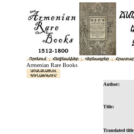
Որոնում
Հեղինակներ
Վերնագրեր
Հրատար
Armenian Rare Books
ԱՌԱՆՁՆԱՑՆԵԼ
ԳՈՒՆԱՓՈԽՈՒՄ
Author:
Title:
Translated title