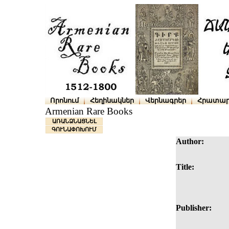
Որոնում
Հեղինակներ
Վերնագրեր
Հրատար
Armenian Rare Books
ԱՌԱՆՁՆԱՑՆԵԼ
ԳՈՒՆԱՓՈԽՈՒՄ
Author:
Title:
Publisher: