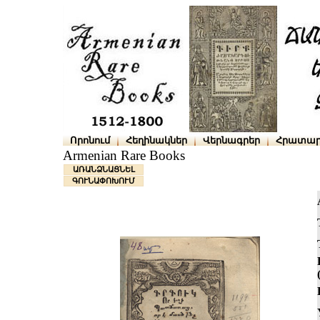
Որոնում
Հեղինակներ
Վերնագրեր
Հրատար
Armenian Rare Books
ԱՌԱՆՁՆԱՑՆԵԼ
ԳՈՒՆԱՓՈԽՈՒՄ