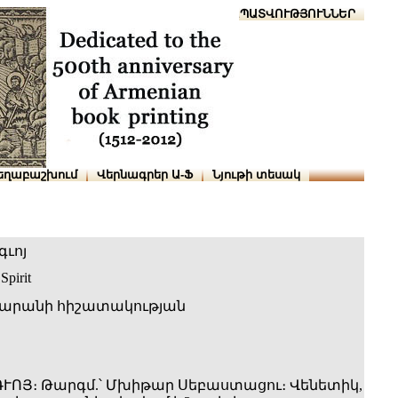
Տուն
Օգնություն
ՆԱԽԱՊԱՏՎՈՒԹՅՈՒՆՆԵՐ
եղաբաշխում
Վերնագրեր Ա-Ֆ
Նյութի տեսակ
ւոյ
Spirit
արանի հիշատակության
ՒՈՅ։ Թարգմ.՝ Մխիթար Սեբաստացու։ Վենետիկ,