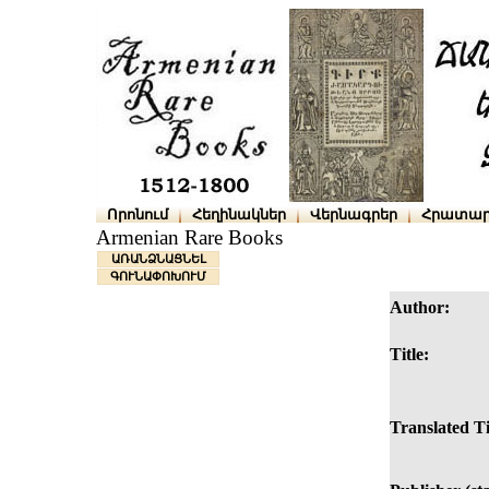
Որոնում
Հեղինակներ
Վերնագրեր
Հրատար
Armenian Rare Books
ԱՌԱՆՁՆԱՑՆԵԼ
ԳՈՒՆԱՓՈԽՈՒՄ
Author:
Title:
Translated Ti