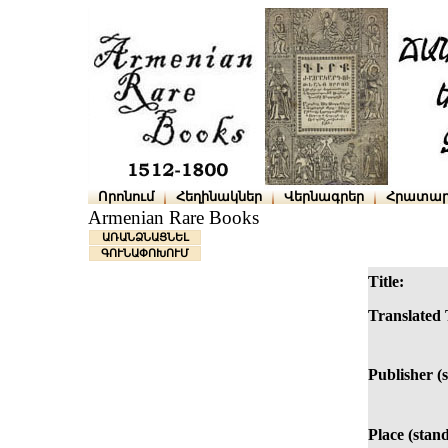
Որոնում
Հեղինակներ
Վերնագրեր
Հրատար
Armenian Rare Books
ԱՌԱՆՁՆԱՑՆԵԼ
ԳՈՒՆԱՓՈԽՈՒՄ
Title:
Translated T
Publisher (
Place (stan