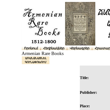
Որոնում
Հեղինակներ
Վերնագրեր
Հրատար
Armenian Rare Books
ԱՌԱՆՁՆԱՑՆԵԼ
ԳՈՒՆԱՓՈԽՈՒՄ
Title:
Publisher:
Place: