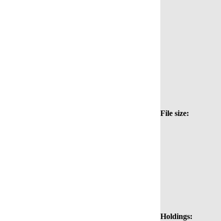
File size:
Holdings: