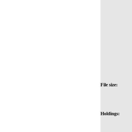
File size:
Holdings: