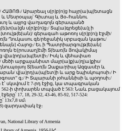
ՀԱՅՈՑ։/ Արարեալ ս[ր]բ[ո]ց հայր[ա]պ[ետացն
 և Մեսրօպայ՝ Գիւտայ և Յօ-/հաննու
ոյ և այլոց վա­/ղագոյն գերապանծ
ե]տ[ա]ցն ս[ր]բ[ո]ց։/ Տպ[ա]գրեցե[ա]լ ի
]տու[թ]ե[ան]/ գերագահ աթոռոյ ս[ր]բ[ո]յ Էջմի/
ռ]ն Ղուկասու գե­/րեջանիկ սրբազան կաթու­/
ենայն] Հայոց։/ Եւ ի Պատրիարգու[թ]ե[ան]
Աթոռոյն Ե[րուսաղ]էմի Տ[եառ]ն Յովակիմայ
 վ[ա]րդ[ա]պ[ետ]ի։/ Իսկ և վեհափառ
 մեծի արքայանիստ մայր[ա]ք[ա]ղ[ա]քիս/
դնուպօլսոյ Տ[եառ]ն Զաքա/րիայ Ազգասէր և
աբան/ վ[ա]րդ[ա]պ[ետ]ի և արք եպիսկոպոսի։/ Ի
 օգոստ” գ։/ Ի Տպարանի յօհաննիսի և պօղոսի։/
 է՝ սկսվում է 7-րդ էջից, կա տպագրական
ջ 562-ի փոխարեն տպված է 563: Նաև բացակայում
երը՝ 17, 18, 29-32, 43-46, 85-92, 517-524:
 13x7,8 սմ։
=608) զարդափակ էջ։
an, National Library of Armenia
 Library of Armenia, 1956-ԱՀ