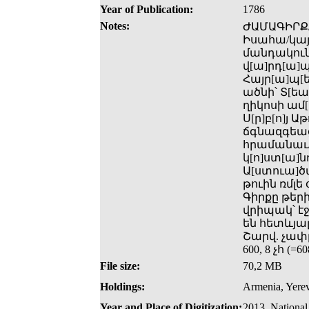
Year of Publication:
1786
Notes:
ԺԱՄԱԳԻՐՔ/ 
Իսահա­/կայ
մանդակունւ
վ[ա]րդ[ա]պ[
Հայր[ա]պ[ե
ածնի՝ Տ[եա
ղիկոսի ամ[
Ս[ր]բ[ո]յ 
ճգնազգեաց
հրամանաւ/
կ[ո]ստ[ա]ն
Ա[ստուա]ծ
թուին ռմլե
Գիրքը թերի
վրիպակ՝ է
են հետևյալ էջ
Շարվ. չափը՝
600, 8 չհ (
File size:
70,2 MB
Holdings:
Armenia, Yerev
Year and Place of Digitization:
2013, National