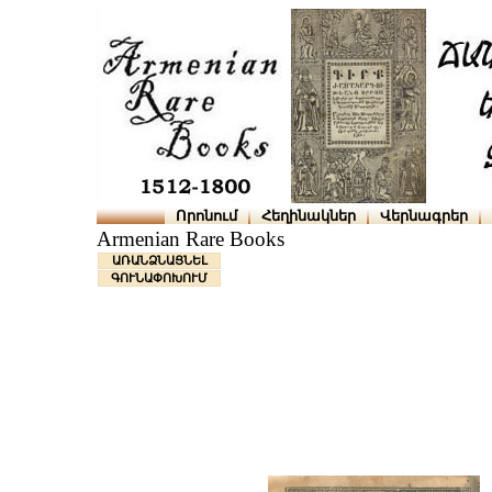
Որոնում
Հեղինակներ
Վերնագրեր
Armenian Rare Books
ԱՌԱՆՁՆԱՑՆԵԼ
ԳՈՒՆԱՓՈԽՈՒՄ