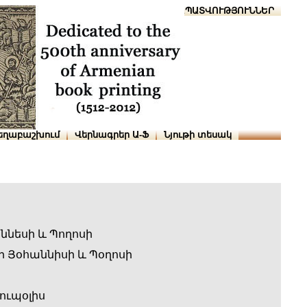
Տուն
Օգնություն
ՆԱԽԱՊԱՏՎՈՒԹՅՈՒՆՆԵՐ
եղաբաշխում
Վերնագրեր Ա-Ֆ
Նյութի տեսակ
ննեսի և Պողոսի
 Յօհաննիսի և Պօղոսի
ուպօլիս