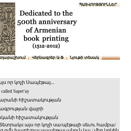
Տուն
Օգնություն
ՆԱԽԱՊԱՏՎՈՒԹՅՈՒՆՆԵՐ
եղաբաշխում
Վերնագրեր Ա-Ֆ
Նյութի տեսակ
ս որ կոչի Սապէթայ...
 called Sapet‘ay
արանի հիշատակության
գրության վայրի
ականի հիշատակության
Տետրակս այս որ կոչի սա/պէթայի սեւու համբա/
յից ոմն խաբե/բայ սապեթայ անուն կա / մեր կրկին