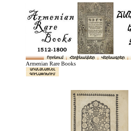
Որոնում
Հեղինակներ
Վերնագրեր
Armenian Rare Books
ԱՌԱՆՁՆԱՑՆԵԼ
ԳՈՒՆԱՓՈԽՈՒՄ