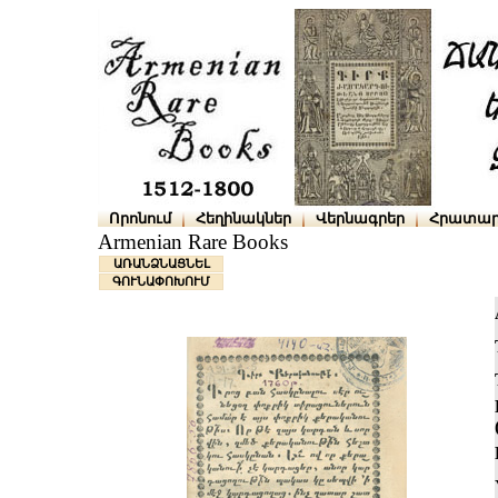
Որոնում
Հեղինակներ
Վերնագրեր
Հրատար
Armenian Rare Books
ԱՌԱՆՁՆԱՑՆԵԼ
ԳՈՒՆԱՓՈԽՈՒՄ