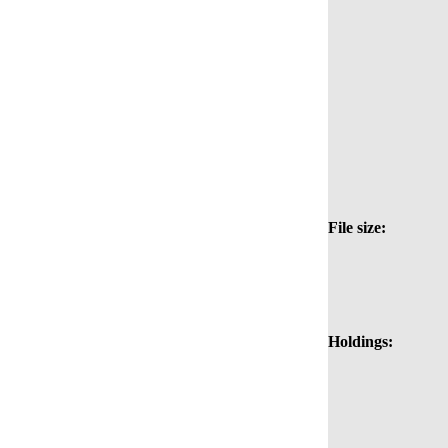
File size:
Holdings: