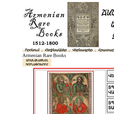
Որոնում
Հեղինակներ
Վերնագրեր
Հրատար
Armenian Rare Books
ԱՌԱՆՁՆԱՑՆԵԼ
ԳՈՒՆԱՓՈԽՈՒՄ
Վ
Տ
Վ
Տ
Տ