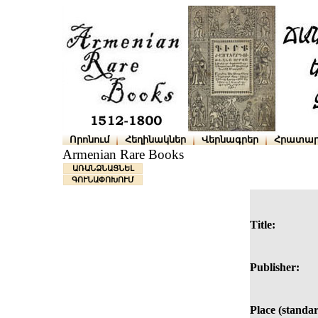
Որոնում
Հեղինակներ
Վերնագրեր
Հրատար
Armenian Rare Books
ԱՌԱՆՁՆԱՑՆԵԼ
ԳՈՒՆԱՓՈԽՈՒՄ
Title:
Publisher:
Place (standar