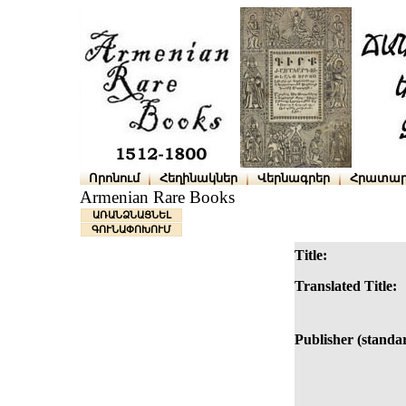
Որոնում
Հեղինակներ
Վերնագրեր
Հրատար
Armenian Rare Books
ԱՌԱՆՁՆԱՑՆԵԼ
ԳՈՒՆԱՓՈԽՈՒՄ
Title:
Translated Title:
Publisher (standa