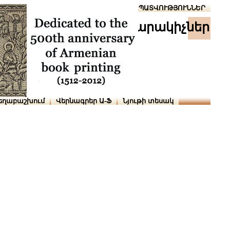
Տուն
Օգնություն
ՆԱԽԱՊԱՏՎՈՒԹՅՈՒՆՆԵՐ
հրատարակիչներ
եղաբաշխում
Վերնագրեր Ա-Ֆ
Նյութի տեսակ