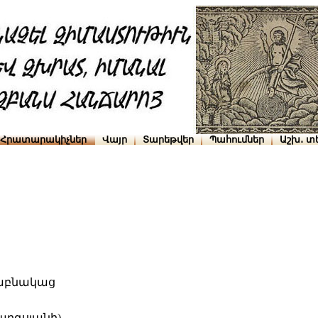
Հրատարակիչներ
Վայր
Տարեթվեր
Պահումներ
Աշխ․ տ
կաբնակաց
արգսյանի)