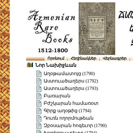
Որոնում
Հեղինակներ
Վերնագրեր
Նոր Նախիջևան
Աղօթամատոյց (1790)
Աստուածաղերս (1792)
Աստուածաղերս (1793)
Բառարան
Բժշկարան համառօտ
Գիրք աղօթից (1794)
Դուռն ողորմութեան
Զբօսարան հոգեւոր (1790)
Խորհրդատետր (1794)