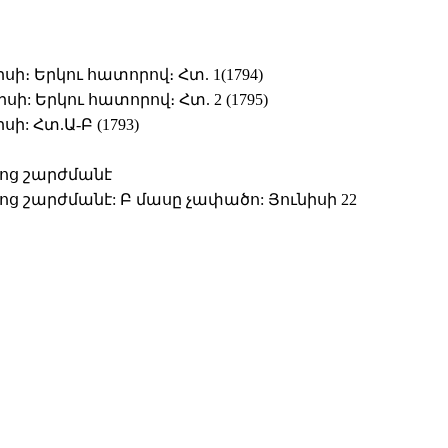
ի։ Երկու հատորով։ Հտ. 1(1794)
ի: Երկու հատորով։ Հտ. 2 (1795)
ի: Հտ.Ա-Բ (1793)
ոց շարժմանէ
ց շարժմանէ: Բ մասը չափածո: Յունիսի 22