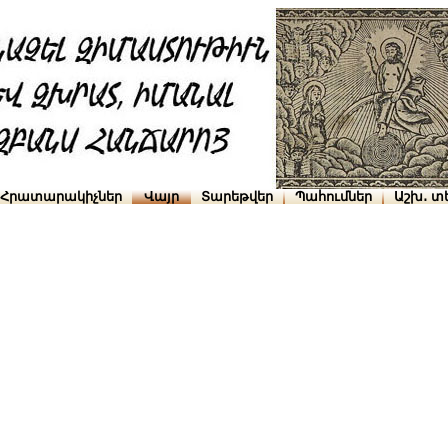
Հրատարակիչներ
Վայր
Տարեթվեր
Պահումներ
Աշխ․ տ