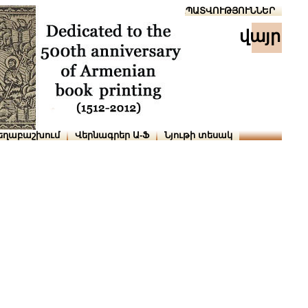
Տուն
Օգնություն
ՆԱԽԱՊԱՏՎՈՒԹՅՈՒՆՆԵՐ
վայր
եղաբաշխում
Վերնագրեր Ա-Ֆ
Նյութի տեսակ