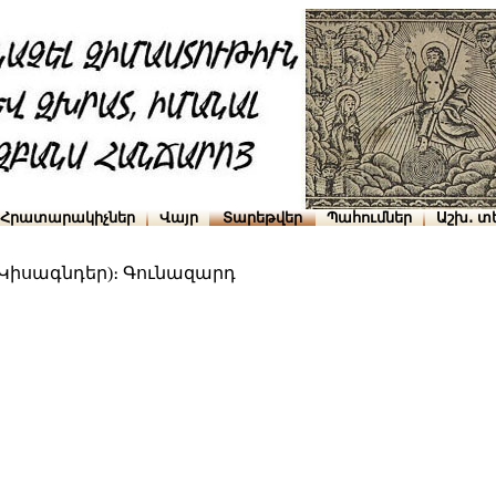
Հրատարակիչներ
Վայր
Տարեթվեր
Պահումներ
Աշխ․ տ
Կիսագնդեր)։ Գունազարդ