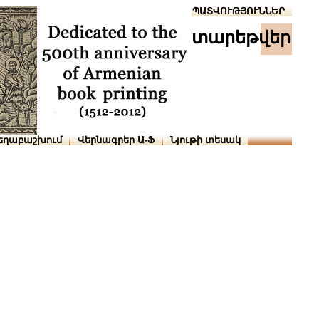
Տուն
Օգնություն
ՆԱԽԱՊԱՏՎՈՒԹՅՈՒՆՆԵՐ
տարեթվեր
եղաբաշխում
Վերնագրեր Ա-Ֆ
Նյութի տեսակ