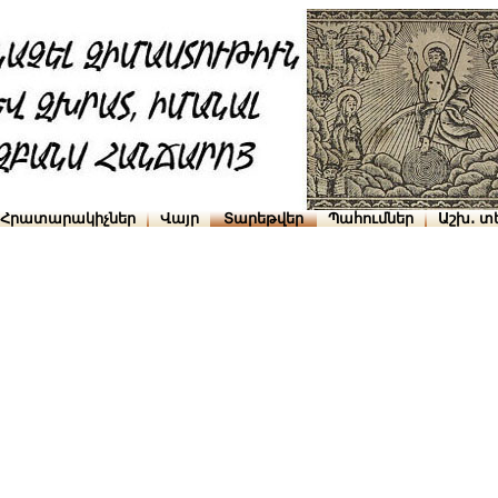
Հրատարակիչներ
Վայր
Տարեթվեր
Պահումներ
Աշխ․ տ