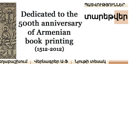
Տուն
Օգնություն
ՆԱԽԱՊԱՏՎՈՒԹՅՈՒՆՆԵՐ
տարեթվեր
եղաբաշխում
Վերնագրեր Ա-Ֆ
Նյութի տեսակ