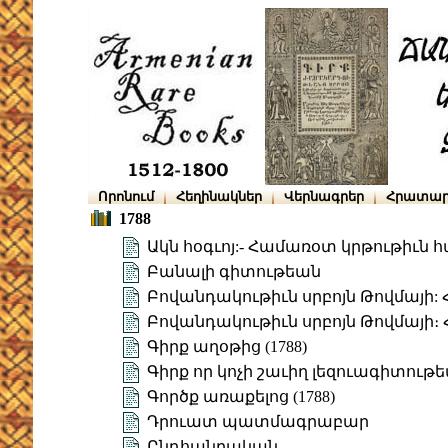
Որոնում
Հեղինակներ
Վերնագրեր
Հրատար
1788
Ակն հօգւոյ:- Համառօտ կրթութիւն 
Բանալի գիտութեան
Բովանդակութիւն սրբոյն Թովմայի: Հ
Բովանդակութիւն սրբոյն Թովմայի։ 
Գիրք աղօթից (1788)
Գիրք որ կոչի շաւիղ լեզուագիտութ
Գործք առաքելոց (1788)
Դրուատ պատմագրաբար
Ընդհանրական