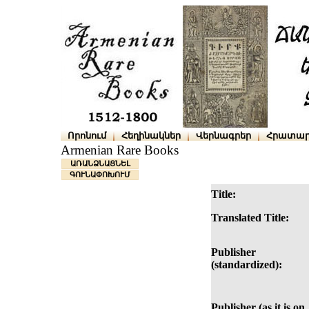
Որոնում
Հեղինակներ
Վերնագրեր
Հրատար
Armenian Rare Books
ԱՌԱՆՁՆԱՑՆԵԼ
ԳՈՒՆԱՓՈԽՈՒՄ
Title:
Translated Title:
Publisher
(standardized):
Publisher (as it is on