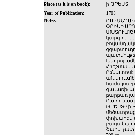
Place (as it is on book):
ի ԹՐԵՍՏ
Year of Publication:
1788
Notes:
ԲՈՎԱՆԴԱԿՈ
ՕՐԻՆԻ ԱՐԴ
Ա[ՍՏՈՒԱ]Ծ
կարգի և նկ
բովանդակու
զզարտուղու
պատմութեա
Խնդրոյ ամե
Հրեշտակաց
Րենատոսէ Պ
ա[ստուա]
համալսա­/
գաւառի/ ա
բարբառ յա
Րաբունապետ
ԹՐԵՍՏ։/ ի
մեծաւորաց
փոխարեն տպվ
բացակայում 
Շարվ. չափը