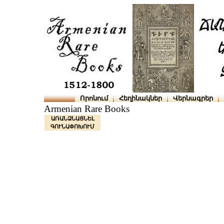
Որոնում
Հեղինակներ
Վերնագրեր
Armenian Rare Books
ԱՌԱՆՁՆԱՑՆԵԼ
ԳՈՒՆԱՓՈԽՈՒՄ