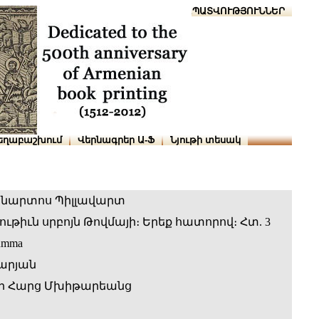
Տուն
Օգնություն
ՆԱԽԱՊԱՏՎՈՒԹՅՈՒՆՆԵՐ
եղաբաշխում
Վերնագրեր Ա-Ֆ
Նյութի տեսակ
ենարտոս Պիլլավարտ
թիւն սրբոյն Թովմայի։ Երեք հատորով։ Հտ. 3
Summa
արյան
ի Հարց Մխիթարեանց