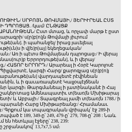
ՒԹԻՒՆ/ ՍՐԲՈՅՆ ԹՈՎՄԱՅԻ,/ ՅԵՐԻՒՐԵԱԼ ԸՍՏ
Ի ԴՊՐՈՑԱՑ. /կամ/ ԸՆԹԱՑՔ
ԱԲԱՆՈՒԹԵԱՆ/ Ըստ մտաց, և որչափ մարթ է ըստ
արագրի/ ս[ր]բ[ո]յն Թովմայի յիւրում
թե[ան]. ի պահանջել/ իրաց յաւելեալ
թի[ւն]ս ի վ[ե]ր[այ] եկեղեցական/
ն։/ Առ ի պէտս Թովմայեան դպրոցաց։/ Ի վերայ
նաս[ուր]բ Երրորդութե[ան], և ի վերայ/
,/ ՀԱՏՈՐ ԵՐՐՈՐԴ։/ Արարեալ ի Հօրէ Կարոլոսէ
իլլվարտէ, կարգի Հարց/ քարոզչաց ս[ր]բ[ո]յ
ծաբանութե[ան] վարդապետէ րէվինեան
րանին, և ի գաւառապետէ Կալլօպէլճեան
յնր կարգի։ Թարգմանեալ ի լատինականէ ի Հայ
շակեր­/տաց Ամենապատիւ տ[եառ]ն Մխիթարայ
ի/ և Աբբայի։/ Տպագրեալ յամի տ[եառ]ն 1788./ ի
 Տպարանի Հարց Մխիթարեանց:/ Հրամանաւ
:/ Գրքում կա տպագրական վրիպակ՝ էջ 289-ի
ած է 189, 349-ը՝ 249, 479-ը՝ 279, 708-ը՝ 208 : Նաև
են հետևյալ էջերը՝ 238, 239:
 շրջանակով՝ 13,7x7,5 սմ։