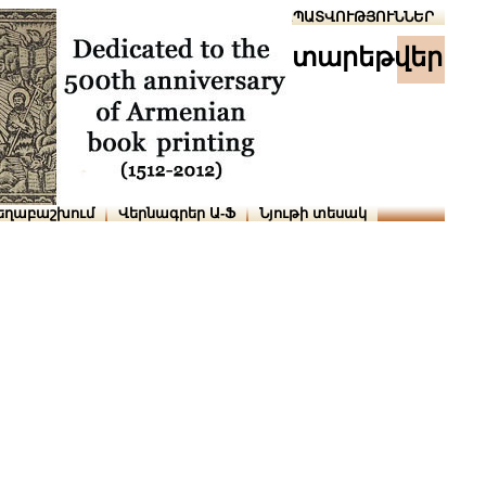
Տուն
Օգնություն
ՆԱԽԱՊԱՏՎՈՒԹՅՈՒՆՆԵՐ
տարեթվեր
եղաբաշխում
Վերնագրեր Ա-Ֆ
Նյութի տեսակ