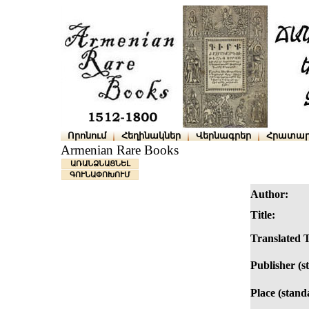
Որոնում
Հեղինակներ
Վերնագրեր
Հրատար
Armenian Rare Books
ԱՌԱՆՁՆԱՑՆԵԼ
ԳՈՒՆԱՓՈԽՈՒՄ
Author:
Title:
Translated T
Publisher (s
Place (stand