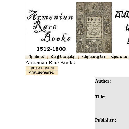
Որոնում
Հեղինակներ
Վերնագրեր
Հրատար
Armenian Rare Books
ԱՌԱՆՁՆԱՑՆԵԼ
ԳՈՒՆԱՓՈԽՈՒՄ
Author:
Title:
Publisher :