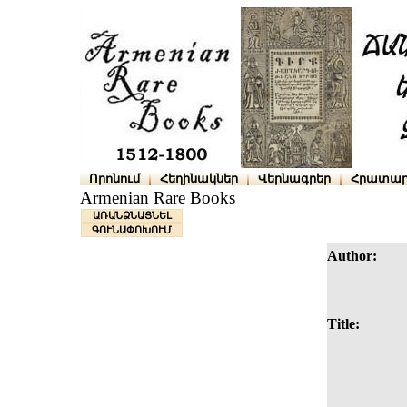
Որոնում
Հեղինակներ
Վերնագրեր
Հրատար
Armenian Rare Books
ԱՌԱՆՁՆԱՑՆԵԼ
ԳՈՒՆԱՓՈԽՈՒՄ
Author:
Title: