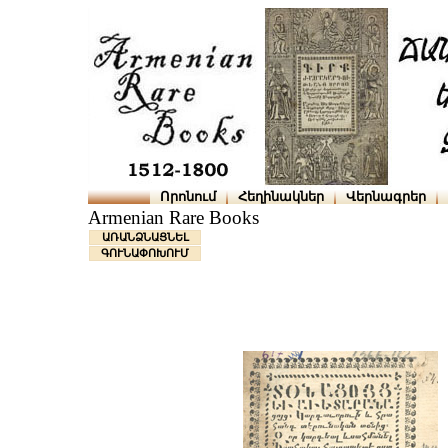
Որոնում
Հեղինակներ
Վերնագրեր
Armenian Rare Books
ԱՌԱՆՁՆԱՑՆԵԼ
ԳՈՒՆԱՓՈԽՈՒՄ