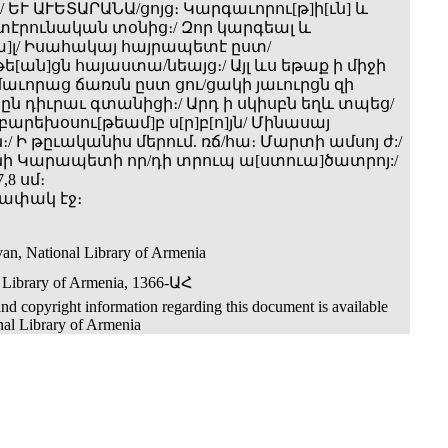
ԵՒ ԱՒԵՏԱՐԱՆԱ/ցոյց։ Կարգաւորու[թ]ի[ւն] և
տէրունական տօնից։/ Զոր կարգեալ և
]լ/ Իսահակայ հայրապետէ ըստ/
[ան]ցն հայաստա/նեայց։/ Այլ ևս եթաք ի միջի
մաւորաց ճառսն ըստ ցու/ցակի յաւուրցն զի
ըն դիւրաւ գտանիցի։/ Արդ ի սկիսբն եղև տպեց/
բարեխօսու[թեամ]բ ս[ր]բ[ո]յն/ Մինասայ
/ Ի թըւականիս մերում. ռճ/հա։ Մարտի ամսոյ ժ:/
 Կարապետի որ/դի տրուպ ա[ստուա]ծատրոյ:/
,8 սմ։
գծափակ էջ։
an, National Library of Armenia
 Library of Armenia, 1366-ԱՀ
nd copyright information regarding this document is available
nal Library of Armenia