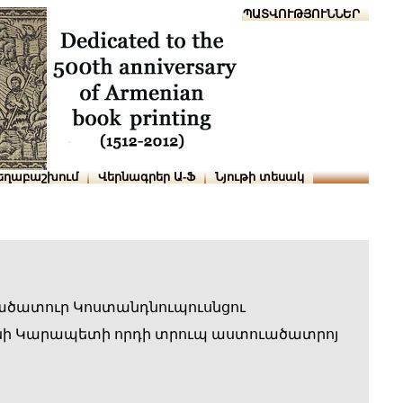
Տուն
Օգնություն
ՆԱԽԱՊԱՏՎՈՒԹՅՈՒՆՆԵՐ
եղաբաշխում
Վերնագրեր Ա-Ֆ
Նյութի տեսակ
ածատուր Կոստանդնուպուսնցու
ի Կարապետի որդի տրուպ աստուածատրոյ