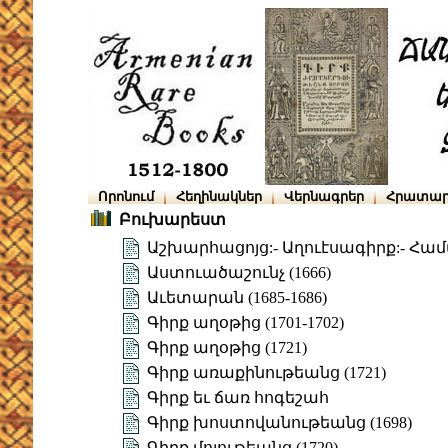
Որոնում
Հեղինակներ
Վերնագրեր
Հրատար
Բուխարեստ
Աշխարհացոյց:- Աղուէսագիրք:- Հա
Աստուածաշունչ (1666)
Աւետարան (1685-1686)
Գիրք աղօթից (1701-1702)
Գիրք աղօթից (1721)
Գիրք առաքինութեանց (1721)
Գիրք եւ ճառ հոգեշահ
Գիրք խոստովանութեանց (1698)
Գիրք մոլութեանց (1720)