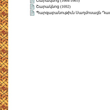
Շարակնոց (1664-1665)
Շարակնոց (1692)
Պարզաբանութիւն Սաղմոսացն Դա