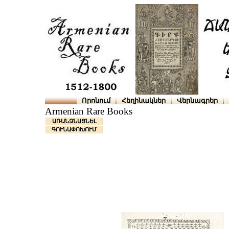
Որոնում
Հեղինակներ
Վերնագրեր
Armenian Rare Books
ԱՌԱՆՁՆԱՑՆԵԼ
ԳՈՒՆԱՓՈԽՈՒՄ