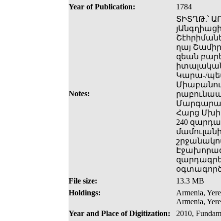
Year of Publication:
1784
ՏԻՏՂԹ.՝ 
յԱնգղիացի
Շէհրիմանե
ղայ Շամիր
զեան բարե
իտալական 
Կարա-/պե
Միաբանու
Notes:
րաբունապե
Մարգարայ։
Հարց Մխի
240 զարդա
մամուլան
շրջանակով
Էջախորագ
զարդագրե
օգտագործ
File size:
13.3 MB
Holdings:
Armenia, Yere
Armenia, Yere
Year and Place of Digitization:
2010, Fundame