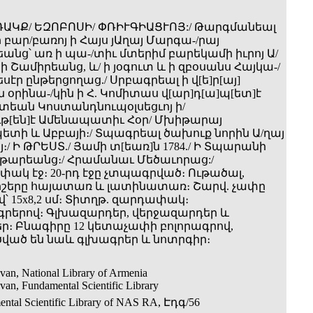
ԱՌԱԿՔ/ ԵԶՈԲՈՍԻ/ ՓՌԻՒԳԻԱՑՒՈՅ:/ Թարգմանեալ
 բար/բառոյ ի Հայս յԱղայ Մարգա-/րայ
անց՝ առ ի պա-/տիւ մտերիմ բարեկամի իւրոյ Ա/
ի Շամիրեանց, և/ ի յօգուտ և ի զբօսանս Հայկա-/
սէր ընթերցողաց./ Սրբագրեալ ի վ[ե]ր[այ]
օրինա-/կին ի Հ. Կոմիտաս վ[ար]դ[ա]պ[ետ]է
տեան Կոստանդնուպօլսեցւոյ ի/
թ[են]է Ամենապատիւ Հօր/ Մխիթարայ
տի և Աբբայի։/ Տպագրեալ ծախուք նորին Ա/ղայ
/ Ի ԹՐԵՍՏ./ Յամի տ[եառ]ն 1784./ Ի Տպարանի
թարեանց։/ Հրամանաւ Մեծաւորաց:/
փակ էջ։ 20-րդ էջը չտպագրված։ Ութածալ,
իշերը հայատառ և լատինատառ։ Շարվ. չափը
՝ 15x8,2 սմ։ Տիտղթ. զարդափակ։
րերով։ Գլխազարդեր, վերջազարդեր և
ր։ Բնագիրը 12 կետաչափի բոլորագրով,
ված են նաև գլխագրեր և նոտրգիր։
van, National Library of Armenia
van, Fundamental Scientific Library
ntal Scientific Library of NAS RA, Էդգ/56