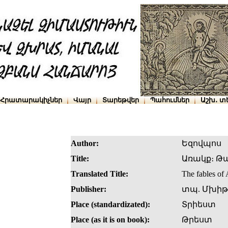
Հրատարակիչներ
Վայր
Տարեթվեր
Պահումներ
Աշխ․ տ
Author:
Եզովպոս
Title:
Առակք։ Թ
Translated Title:
The fables of
Publisher:
տպ. Մխիթ
Place (standardizated):
Տրիեստ
Place (as it is on book):
Թրեստ