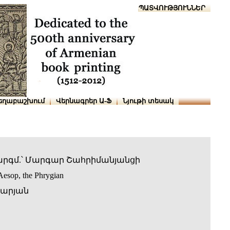
Տուն
Օգնություն
ՆԱԽԱՊԱՏՎՈՒԹՅՈՒՆՆԵՐ
եղաբաշխում
Վերնագրեր Ա-Ֆ
Նյութի տեսակ
արգմ.՝ Մարգար Շահրիմանյանցի
 Aesop, the Phrygian
արյան