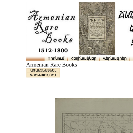
Որոնում
Հեղինակներ
Վերնագրեր
Armenian Rare Books
ԱՌԱՆՁՆԱՑՆԵԼ
ԳՈՒՆԱՓՈԽՈՒՄ