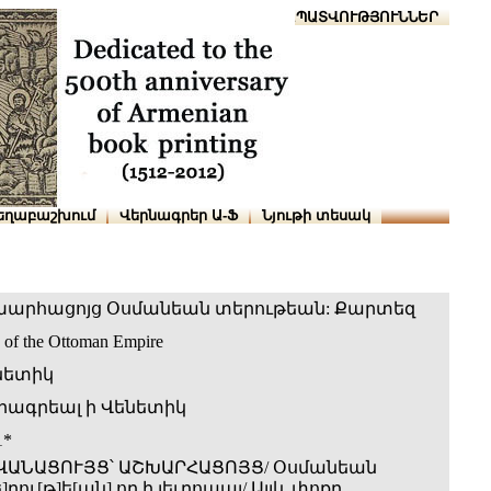
Տուն
Օգնություն
ՆԱԽԱՊԱՏՎՈՒԹՅՈՒՆՆԵՐ
եղաբաշխում
Վերնագրեր Ա-Ֆ
Նյութի տեսակ
խարհացոյց Օսմանեան տերութեան: Քարտեզ
of the Ottoman Empire
նետիկ
րագրեալ ի Վենետիկ
1*
ՎԱՆԱՑՈՒՅՑ՝ ԱՇԽԱՐՀԱՑՈՅՑ/ Օսմանեան
]րու[թ]ե[ան] որ ի յեւրոպայ/ Այլև փոքր