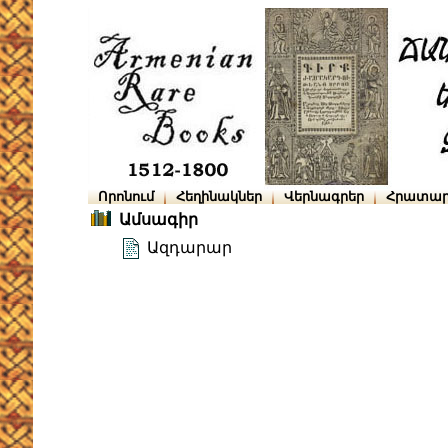
Որոնում
Հեղինակներ
Վերնագրեր
Հրատար
Ամսագիր
Ազդարար