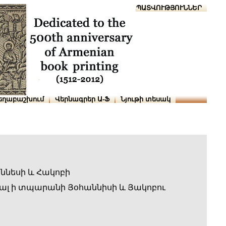
Տուն
Օգնություն
ՆԱԽԱՊԱՏՎՈՒԹՅՈՒՆՆԵՐ
եղաբաշխում
Վերնագրեր Ա-Ֆ
Նյութի տեսակ
ն
ննեսի և Հակոբի
լ ի տպարանի Յօհաննիսի և Յակոբու