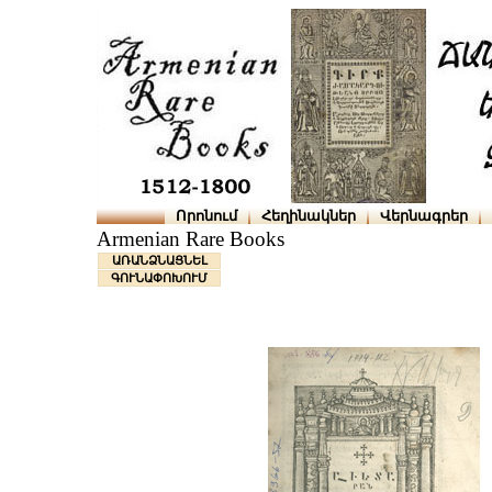
Որոնում
Հեղինակներ
Վերնագրեր
Armenian Rare Books
ԱՌԱՆՁՆԱՑՆԵԼ
ԳՈՒՆԱՓՈԽՈՒՄ