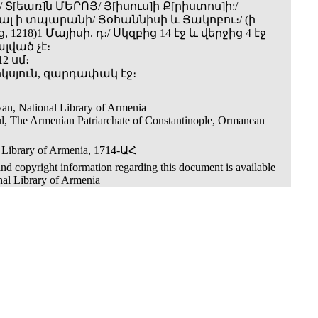
 Տ[եառ]ն ՄԵՐՈՅ/ Յ[իսուս]ի Ք[րիստոս]ի:/
լ ի տպարանի/ Յօհաննիսի և Յակոբու։/ (ի
, 1218)1 Մայիսի. դ։/ Սկզբից 14 էջ և վերջից 4 էջ
ված չէ։
12 սմ։
երկսյուն, զարդափակ էջ։
an, National Library of Armenia
ul, The Armenian Patriarchate of Constantinople, Ormanean
 Library of Armenia, 1714-ԱՀ
nd copyright information regarding this document is available
nal Library of Armenia