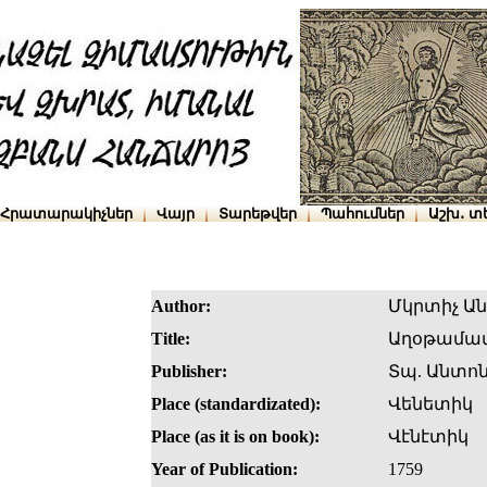
Հրատարակիչներ
Վայր
Տարեթվեր
Պահումներ
Աշխ․ տ
Author:
Մկրտիչ Ա
Title:
Աղօթամատ
Publisher:
Տպ. Անտոն
Place (standardizated):
Վենետիկ
Place (as it is on book):
Վէնէտիկ
Year of Publication:
1759