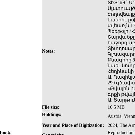
ՏԻՏՂԹ.՝ 
Ա[ստուա]ծ
ժողովեալք
նասիրէ ըս
տ[եառ]ն 17
Պօռթօլի./
Շարվածքը 
հաջորդաբ
Տիտղոսաթ
Notes:
Գլխազարդ
Բնագիրը 
նաեւ նոտր
Հեղինակի ա
Ա. Ղազիկյ
299 գծափա
«Թվային 
գրքի թվայ
Ա. Յարթու
File size:
16.5 MB
Holdings:
Austria, Vien
Year and Place of Digitization:
2024, The Arm
Reproduction a
 book.