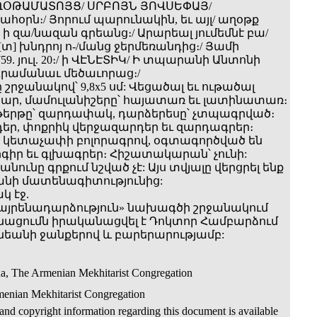
ԱՂՕԹԱՄԱՏՈՅՑ/ ՍՐԲՈՅՆ ՅՈՎՍԵՓԱՅ/
ահօրն։/ Յորում պարունակին, եւ այլ/ աղօթք
 ի զա/նազան գրեանց։/ Արարեալ յումեմնէ բա/
[տ] խնդրոյ ո-/մանց ջերմեռանդից։/ Յամի
59. յուլ. 20։/ ի ՎԷՆԷՏԻԿ/ Ի տպարանի Անտոնի
 Հրամանաւ մեծաւորաց։/
շրջանակով՝ 9,8x5 սմ: Վեցածալ եւ ութածալ
ար, մամուլանիշերը՝ հայատառ եւ լատինատառ։
երթը՝ զարդափակ, դարձերեսը՝ չտպագրված։
եր, փոքրիկ վերջազարդեր եւ զարդագրեր։
8 կետաչափի բոլորագրով, օգտագործված են
գիր եւ գլխագրեր։ Հիշատակարան՝ չունի:
նունը գրքում նշված չէ: Այս տվյալը վերցրել ենք
անի մատենագիտությունից:
կ էջ.
հայրենադարձություն» նախագծի շրջանակում
նացումն իրականացվել է Դոկտոր Համբարձում
նեանի ջանքերով և բարերարությամբ:
na, The Armenian Mekhitarist Congregation
enian Mekhitarist Congregation
nd copyright information regarding this document is available