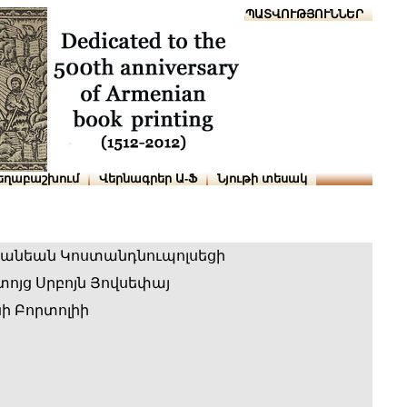
Տուն
Օգնություն
ՆԱԽԱՊԱՏՎՈՒԹՅՈՒՆՆԵՐ
եղաբաշխում
Վերնագրեր Ա-Ֆ
Նյութի տեսակ
նանեան Կոստանդնուպոլսեցի
ոյց Սրբոյն Յովսեփայ
ի Բորտոլիի