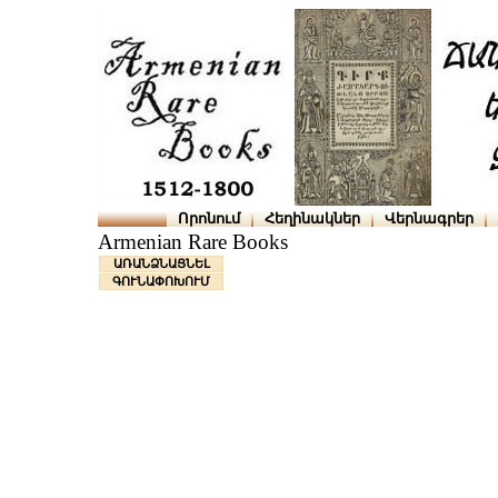
Որոնում
Հեղինակներ
Վերնագրեր
Armenian Rare Books
ԱՌԱՆՁՆԱՑՆԵԼ
ԳՈՒՆԱՓՈԽՈՒՄ