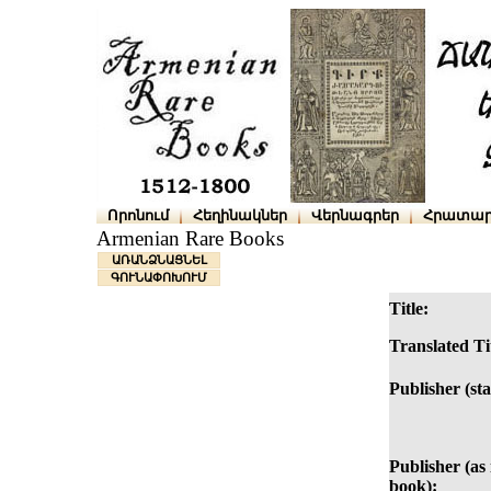
Որոնում
Հեղինակներ
Վերնագրեր
Հրատար
Armenian Rare Books
ԱՌԱՆՁՆԱՑՆԵԼ
ԳՈՒՆԱՓՈԽՈՒՄ
Title:
Translated Ti
Publisher (st
Publisher (as i
book):