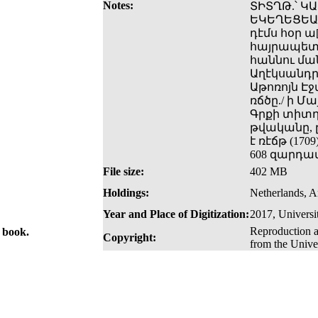
Notes:
ՏԻՏՂԹ.՝ Կ
ԵԿԵՂԵՑԵԱՑ
դէմս հօր ա
հայրապետի
հաննու մա
Աղէկսանդրի
Աթոռոյն Էջմ
ռճծը./ ի 
Գրքի տիտղ
թվականը, 
է ռէճթ (17
608 զարդա
File size:
402 MB
Holdings:
Netherlands, 
Year and Place of Digitization:
2017, Univers
Reproduction a
e book.
Copyright:
from the Unive