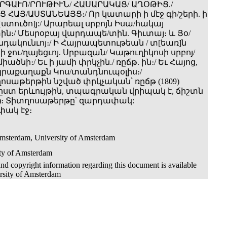
ԱՐԳԱՒՈ/ՐՈՒԹԻՒՆ/ ՀԱՍԱՐԱԿԱՑ/ ԱՂՕԹԻՑ./
 ՀԱՅ/ԱՍՏԱՆԵԱՅՑ։/ Որ կատարի ի մէջ գի/շերի. ի
[ստուծո]յ:/ Արարեալ սրբոյն Իսա/հակայ
ն։/ Մեսրօբայ վարդապե/տին. Գիւտայ։ և Յօ/
նդակունւոյ։/ Ի Հայրապետութեան / տ[եառ]ն
 ջու/ղայեցւոյ. Սրբազան/ Կաթուղիկոսի սրբոյ/
իածնի։/ Եւ ի յամի փրկչին./ ռըճթ. ին։/ Եւ Հայոց,
Մայրաքաղաքն Կոս/տանդնուպօլիս։/
ոսաթերթին նշված փրկչական՝ ռըճթ (1809)
ըստ երևույթին, տպագրական վրիպակ է, ճիշտն
09)։ Տիտղոսաթերթը՝ զարդափակ:
փակ էջ։
Amsterdam, University of Amsterdam
ity of Amsterdam
nd copyright information regarding this document is available
rsity of Amsterdam