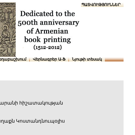
Տուն
Օգնություն
ՆԱԽԱՊԱՏՎՈՒԹՅՈՒՆՆԵՐ
եղաբաշխում
Վերնագրեր Ա-Ֆ
Նյութի տեսակ
արանի հիշատակության
աղաքն Կոստանդնուպօլիս