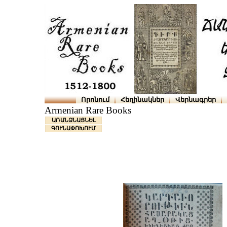
Որոնում
Հեղինակներ
Վերնագրեր
Armenian Rare Books
ԱՌԱՆՁՆԱՑՆԵԼ
ԳՈՒՆԱՓՈԽՈՒՄ