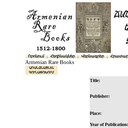
Որոնում
Հեղինակներ
Վերնագրեր
Հրատար
Armenian Rare Books
ԱՌԱՆՁՆԱՑՆԵԼ
ԳՈՒՆԱՓՈԽՈՒՄ
Title:
Publisher:
Place:
Year of Publication