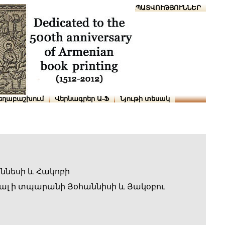
Տուն
Օգնություն
ՆԱԽԱՊԱՏՎՈՒԹՅՈՒՆՆԵՐ
եղաբաշխում
Վերնագրեր Ա-Ֆ
Նյութի տեսակ
ննեսի և Հակոբի
լ ի տպարանի Յօհաննիսի և Յակօբու