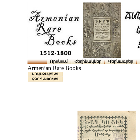
Որոնում
Հեղինակներ
Վերնագրեր
Armenian Rare Books
ԱՌԱՆՁՆԱՑՆԵԼ
ՉԳՈՒՆԱՓՈԽԵԼ