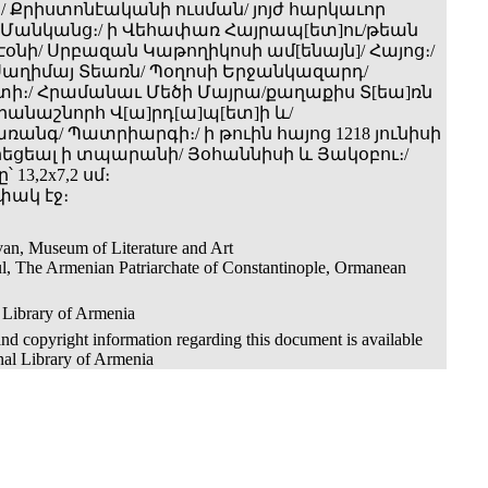
 Քրիստոնէականի ուսման/ յոյժ հարկաւոր
 Մանկանց։/ ի Վեհափառ Հայրապ[ետ]ու/թեան
օնի/ Սրբազան Կաթողիկոսի ամ[ենայն]/ Հայոց։/
բ Սաղիմայ Տեառն/ Պօղոսի Երջանկազարդ/
։/ Հրամանաւ Մեծի Մայրա/քաղաքիս Տ[եա]ռն
Երանաշնորհ Վ[ա]րդ[ա]պ[ետ]ի և/
անգ/ Պատրիարգի։/ ի թուին հայոց 1218 յունիսի
գրեցեալ ի տպարանի/ Յօհաննիսի և Յակօբու։/
 13,2x7,2 սմ։
փակ էջ։
an, Museum of Literature and Art
ul, The Armenian Patriarchate of Constantinople, Ormanean
 Library of Armenia
nd copyright information regarding this document is available
nal Library of Armenia