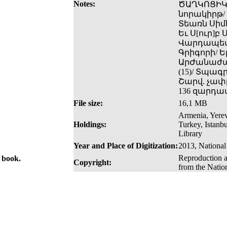
Notes:
ԾԱՂԿՈՑԻԿ/
նորակիրթ/
Տեառն Սիմէ
Եւ Ս[ուր]
Վարդապետի
Գրիգորի/ 
ԱրԺանաժառ
(15)/ Տպա
Շարվ. չափը՝
136 զարդա
File size:
16,1 MB
Armenia, Yerev
Holdings:
Turkey, Istanb
Library
Year and Place of Digitization:
2013, National
Reproduction a
e book.
Copyright:
from the Natio