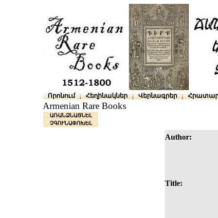
Որոնում
Հեղինակներ
Վերնագրեր
Հրատար
Armenian Rare Books
ԱՌԱՆՁՆԱՑՆԵԼ
ՉԳՈՒՆԱՓՈԽԵԼ
Author:
Title: