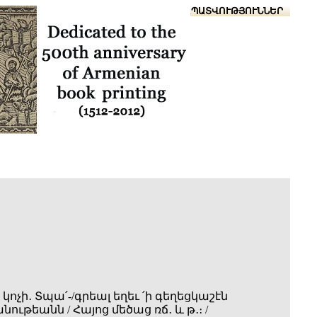
Տուն
Օգնություն
ՆԱԽԱՊԱՏՎՈՒԹՅՈՒՆՆԵՐ
ոչի․ Տպա՛-/գրեալ եղեւ ՛ի գեղեցկաշէն
ւթեանն / Հայոց մեծաց ռճ․ և թ․։ /