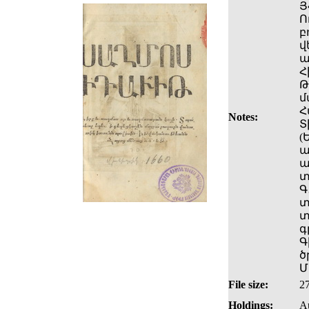
Յ
Ո
բ
վ
ա
Հ
Թ
մ
Հ
Notes:
Տ
(
ա
ա
տ
Գ
տ
տ
գ
Գ
ծ
Մ
File size:
2
Holdings:
Au