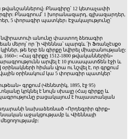
 թվանշաններով։ Բնագիրը՝ 12 կետաչափի
րգիր: Բնագրում՝ 1 խորանազարդ, գլխազարդեր,
եր, 5 փորագիր պատկեր։ Էջակալությունը՝
ի նվիրատուի անունը փաստող ձեռագիր
 մերոյ՝ որ ՛ի Վիեննա՝ պարգև ՛ի Ֆռանչէսքօ
կլիներ, թե երբ են գիրքը նվիրել միաբանությանը:
660»: «Հայ գիրքը 1512-1800 թվականներին»
կարագրությունն արվել է 10 լուսապատճեն էջի և
նակների հիման վրա ու նշվել է, որ գրքում
վային օրինակում կա 5 փորագիր պատկեր՝
ն» գրքում (Վենետիկ, 1895, էջ 95)
նյանը կրկնել է նույն սխալը (Հայ գիրքը և
 տպագրությունը բացակայում է հայաստանյան
րադարանի նախաձեռնած «Որդեգրիր գիրք»
անսական աջակցությամբ և Վիեննայի
մեցողությամբ: