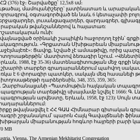
ՀԶ (376) էջ։ Շարվածքը՝ 12,5x8 սմ։
ւթածալ, մամուլանիշերը` լատինատառ և արաբական
ոլորագրով, օգտագործված են նաև 6 կետաչափի բոլո
երջազարդեր, լուսանցազարդեր, զարդագրեր, գլխագր
րաբական թվանշաններով և հայատառ:
իշատակարան ունի:
վայնացված օրինակի շապիկին հաջորդող էջին՝ գրք
ակագրություն. «Գրքատան Մխիթարեան միաբանութեան
աջէլմայէռէ»: Ցավոք, նշված չէ ամսաթիվը, որից պարզ 
իտղոսաթերթին՝ մատիտով ձեռագիր նշում. «Վենետիկ, 1
Երևան, 1988, էջ 35-36) մատենագիտության մեջ գրքի ն
շխարհի տարբեր գրադարաններում պահվող սակավ օրի
ռկա է 6 փորագիր պատկեր, սակայն մեզ հասանելի թ
իտղոսաթերթի դարձերեսին, 348, 355, 359, 365։
․ Զարբհանալյանի «Պատմութիւն հայկական տպագրութեա
պագրության տարեթիվը սխալմամբ նշվել է 1666: Գ. Լևո
պագրության արվեստը, Երևան, 1958, էջ 123): Սույն
րադարաններում:
իրքը թվայնացվել է ՀՀ ԳԱԱ Հիմնարար գիտական գ
րագրի շրջանակում՝ պարոն Հայկ Գավալճեանի ֆին
խիթարյան միաբանության հոգևոր հայրերի բարի կա
70 MB
stria, Vienna, The Armenian Mekhitarist Congregation