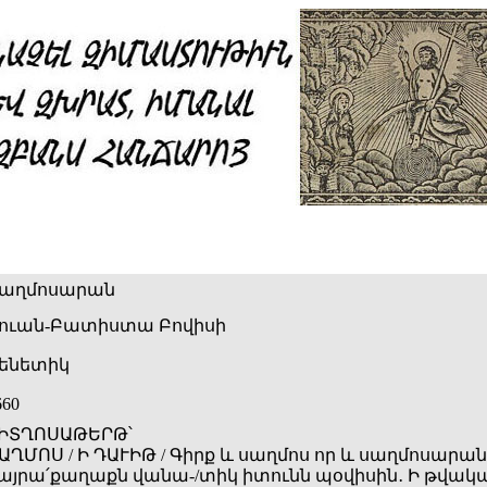
աղմոսարան
ուան-Բատիստա Բովիսի
ենետիկ
660
ԻՏՂՈՍԱԹԵՐԹ՝
ԱՂՄՈՍ / Ի ԴԱՒԻԹ / Գիրք և սաղմոս որ և սաղմոսարան կ
այրա՛քաղաքն վանա-/տիկ իտունն պօվիսին․ Ի թվականո