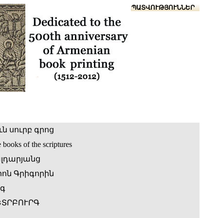
Տուն
Օգնություն
ՆԱԽԱՊԱՏՎՈՒԹՅՈՒՆՆԵՐ
ն սուրբ գրոց
e books of the scriptures
լդարյանց
ոն Գրիգորին
րգ
ԵՏՐԲՈՒՐԳ