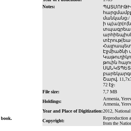
Notes:
ՊԱՏՄՈՒԹԻՒ
հարցմամբ
մանկանց։/ 
ի պ[ա]ր[ո]
տպագրեալ 
արհիեպիսկ
տէրութ[եամ
Հայրապետու
Էջմիածնի 
Կաթուղիկոս
թուին հայո
ՍԱՆԿՏՊԵՏՐ
բարեկարգու
Շարվ. 11,7x7
72 էջ։
File size:
7,7 MB
Armenia, Yerev
Holdings:
Armenia, Yerev
Year and Place of Digitization:
2012, National
Reproduction a
e book.
Copyright:
from the Natio