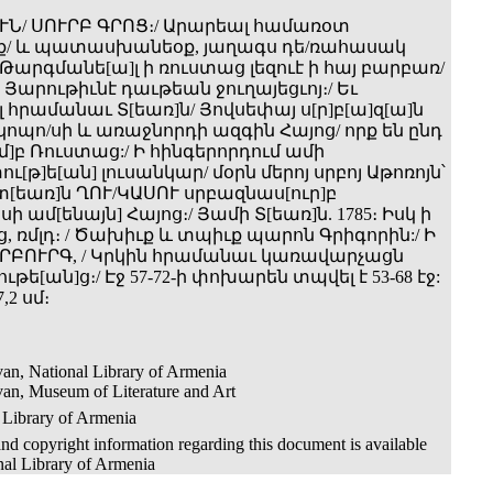
Ն/ ՍՈՒՐԲ ԳՐՈՑ։/ Արարեալ համառօտ
ք/ և պատասխանեօք, յաղագս դե/ռահասակ
Թարգմանե[ա]լ ի ռուստաց լեզուէ ի հայ բարբառ/
ն Յարութիւնէ դաւթեան ջուղայեցւոյ։/ Եւ
հրամանաւ Տ[եառ]ն/ Յովսեփայ ս[ր]բ[ա]զ[ա]ն
ոպո/սի և առաջնորդի ազգին Հայոց/ որք են ընդ
]բ Ռուստաց:/ Ի հինգերորդում ամի
[թ]ե[ան] լուսանկար/ մօրն մերոյ սրբոյ Աթոռոյն՝
տ[եառ]ն ՂՈՒ/ԿԱՍՈՒ սրբազնաս[ուր]բ
ի ամ[ենայն] Հայոց։/ Յամի Տ[եառ]ն. 1785։ Իսկ ի
ց, ռմլդ։ / Ծախիւք և տպիւք պարոն Գրիգորին:/ Ի
ԲՈՒՐԳ, / Կրկին հրամանաւ կառավարչացն
թե[ան]ց։/ Էջ 57-72-ի փոխարեն տպվել է 53-68 էջ:
,2 սմ։
an, National Library of Armenia
an, Museum of Literature and Art
 Library of Armenia
nd copyright information regarding this document is available
nal Library of Armenia