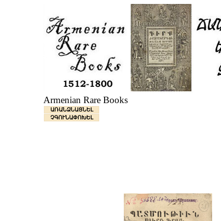
Armenian Rare Books
ԱՌԱՆՁՆԱՑՆԵԼ
ՉԳՈՒՆԱՓՈԽԵԼ