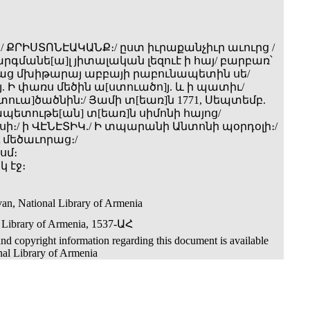
 ՔՐԻՍՏՈՆԷԱԿԱՆՔ։/ ըստ իւրաքանչիւր աւուրց /
արգմանե[ա]լ յիտալական լեզուէ ի հայ/ բարբառ՝
ց մխիթարայ աբբայի րաբունապետին սե/
 Ի փառս մեծին ա[ստուածո]յ. և ի պատիւ/
ստուա]ծածնին:/ Յամի տ[եառ]ն 1771, Սեպտեմբ.
րապետութե[ան] տ[եառ]ն սիմոնի հայոց/
ի։/ ի ՎԷՆԷՏԻԿ./ Ի տպարանի Անտոնի պօրդօլի։/
մեծաւորաց։/
 սմ։
 էջ։
an, National Library of Armenia
 Library of Armenia, 1537-ԱՀ
nd copyright information regarding this document is available
nal Library of Armenia