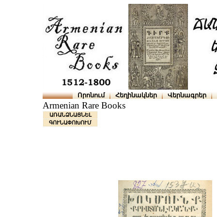
Որոնում
Հեղինակներ
Վերնագրեր
Armenian Rare Books
ԱՌԱՆՁՆԱՑՆԵԼ
ԳՈՒՆԱՓՈԽՈՒՄ